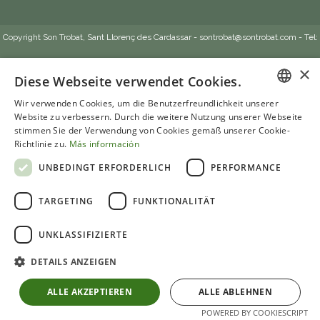
Copyright Son Trobat, Sant Llorenç des Cardassar -
sontrobat@sontrobat.com
- Tel:
+34 971 569674
Impressum
-
Datenschutz
-
Cookies-Politik
-
Allgemeine
×
Diese Webseite verwendet Cookies.
Geschäftsbedingungen
Web by
Webaktiva.es
Wir verwenden Cookies, um die Benutzerfreundlichkeit unserer
SPANISH
Website zu verbessern. Durch die weitere Nutzung unserer Webseite
stimmen Sie der Verwendung von Cookies gemäß unserer Cookie-
Richtlinie zu.
Más información
ENGLISH
UNBEDINGT ERFORDERLICH
PERFORMANCE
GERMAN
TARGETING
FUNKTIONALITÄT
FRENCH
UNKLASSIFIZIERTE
DETAILS ANZEIGEN
ALLE AKZEPTIEREN
ALLE ABLEHNEN
POWERED BY COOKIESCRIPT